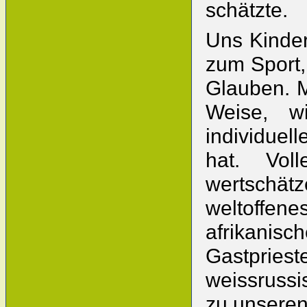
schätzte.
Uns Kinder
zum Sport,
Glauben. M
Weise, w
individuel
hat. Vol
wertschätz
weltoffen
afrikanis
Gastpriest
weissruss
zu unseren