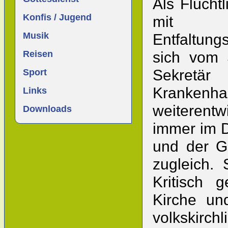
Als Flüch
Konfis / Jugend
mit ei
Musik
Entfaltun
Reisen
sich vom 
Sekret
Sport
Krankenha
Links
weiterentw
Downloads
immer im 
und der Ge
zugleich. 
Kritisch 
Kirche un
volkskirch